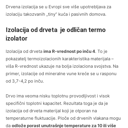
Drvena izolacija se u Evropi sve više upotrebljava za
izolaciju takozvanih „tiny“ kuća i pasivnih domova.
Izolacija od drveta je odličan termo
izolator
Izolacija od drveta
ima R-vrednost po inču 4
. To je
pokazatelj termoizolacionih karakteristika materijala –
viša R-vrednost ukazuje na bolja izolaciona svojstva. Na
primer, izolacije od mineralne vune kreće se u rasponu
od 3,7-4,2 po inču.
Drvo ima veoma nisku toplotnu provodljivost i visok
specifični toplotni kapacitet. Rezultata toga je da je
izolacija od drveta materijal koji je otporan na
temperaturne fluktuacije. Ploče od drvenih vlakana mogu
da
odlože porast unutrašnje temperature za 10 ili više