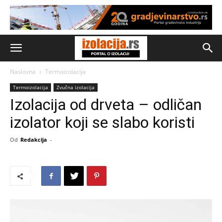
Naslovna
Termoizolacija
Termoizolacija
Zvučna izolacija
Izolacija od drveta – odličan
izolator koji se slabo koristi
Od
Redakcija
-