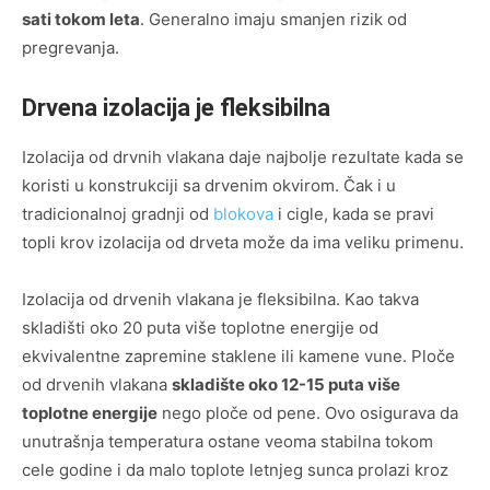
sati tokom leta
. Generalno imaju smanjen rizik od
pregrevanja.
Drvena izolacija je fleksibilna
Izolacija od drvnih vlakana daje najbolje rezultate kada se
koristi u konstrukciji sa drvenim okvirom. Čak i u
tradicionalnoj gradnji od
blokova
i cigle, kada se pravi
topli krov izolacija od drveta može da ima veliku primenu.
Izolacija od drvenih vlakana je fleksibilna. Kao takva
skladišti oko 20 puta više toplotne energije od
ekvivalentne zapremine staklene ili kamene vune. Ploče
od drvenih vlakana
skladište oko 12-15 puta više
toplotne energije
nego ploče od pene. Ovo osigurava da
unutrašnja temperatura ostane veoma stabilna tokom
cele godine i da malo toplote letnjeg sunca prolazi kroz