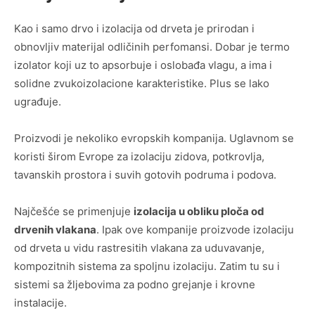
Kao i samo drvo i izolacija od drveta je prirodan i
obnovljiv materijal odličinih perfomansi. Dobar je termo
izolator koji uz to apsorbuje i oslobađa vlagu, a ima i
solidne zvukoizolacione karakteristike. Plus se lako
ugrađuje.
Proizvodi je nekoliko evropskih kompanija. Uglavnom se
koristi širom Evrope za izolaciju zidova, potkrovlja,
tavanskih prostora i suvih gotovih podruma i podova.
Najčešće se primenjuje
izolacija u obliku ploča od
drvenih vlakana
. Ipak ove kompanije proizvode izolaciju
od drveta u vidu rastresitih vlakana za uduvavanje,
kompozitnih sistema za spoljnu izolaciju. Zatim tu su i
sistemi sa žljebovima za podno grejanje i krovne
instalacije.