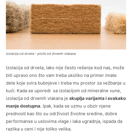
Izolacija od drveta - ploče od drvenih vlakana
Izolacija od drveta, iako nije često rešenje kod nas, može
biti upravo ono što vam treba ukoliko na primer imate
dete koje svira bubnjeve i treba mu prostor za vežbanje u
kući. Kada se uporedi sa izolacijom od mineralne vune,
izolacija od drvenih vlakana je
skuplja varijanta i svakako
manje dostupna
. Ipak, kada se uzmu u obzir njene
prednosti kao što su održivost životne sredine, dobre
performanse u uslovima vlage i laka ugradnja, ispada da
razlika u ceni i nije toliko velika.