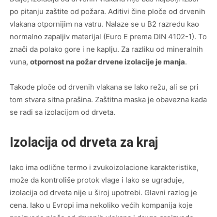
po pitanju zaštite od požara. Aditivi čine ploče od drvenih
vlakana otpornijim na vatru. Nalaze se u B2 razredu kao
normalno zapaljiv materijal (Euro E prema DIN 4102-1). To
znači da polako gore i ne kaplju. Za razliku od mineralnih
vuna,
otpornost na požar drvene izolacije je manja
.
Takođe ploče od drvenih vlakana se lako režu, ali se pri
tom stvara sitna prašina. Zaštitna maska ​​je obavezna kada
se radi sa izolacijom od drveta.
Izolacija od drveta za kraj
Iako ima odlične termo i zvukoizolacione karakteristike,
može da kontroliše protok vlage i lako se ugrađuje,
izolacija od drveta nije u široj upotrebi. Glavni razlog je
cena. Iako u Evropi ima nekoliko većih kompanija koje