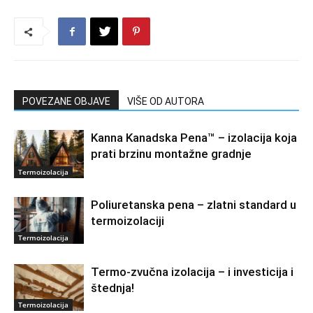
POVEZANE OBJAVE
VIŠE OD AUTORA
Kanna Kanadska Pena™ – izolacija koja
prati brzinu montažne gradnje
Termoizolacija
Poliuretanska pena – zlatni standard u
termoizolaciji
Termoizolacija
Termo-zvučna izolacija – i investicija i
štednja!
Termoizolacija