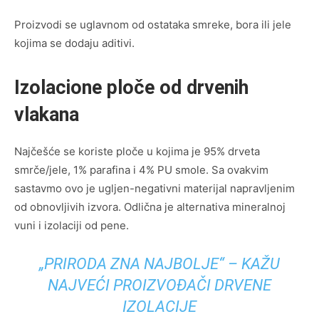
Proizvodi se uglavnom od ostataka smreke, bora ili jele
kojima se dodaju aditivi.
Izolacione ploče od drvenih
vlakana
Najčešće se koriste ploče u kojima je 95% drveta
smrče/jele, 1% parafina i 4% PU smole. Sa ovakvim
sastavmo ovo je ugljen-negativni materijal napravljenim
od obnovljivih izvora. Odlična je alternativa mineralnoj
vuni i izolaciji od pene.
„PRIRODA ZNA NAJBOLJE“
– KAŽU
NAJVEĆI PROIZVOĐAČI DRVENE
IZOLACIJE