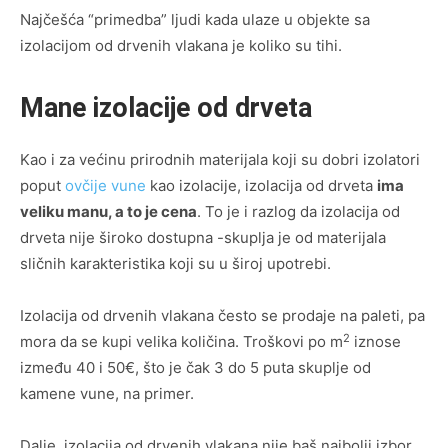
Najčešća “primedba” ljudi kada ulaze u objekte sa
izolacijom od drvenih vlakana je koliko su tihi.
Mane izolacije od drveta
Kao i za većinu prirodnih materijala koji su dobri izolatori
poput
ovčije vune
kao izolacije, izolacija od drveta
ima
veliku manu, a to je cena
. To je i razlog da izolacija od
drveta nije široko dostupna -skuplja je od materijala
sličnih karakteristika koji su u široj upotrebi.
Izolacija od drvenih vlakana često se prodaje na paleti, pa
2
mora da se kupi velika količina. Troškovi po m
iznose
između 40 i 50€, što je čak 3 do 5 puta skuplje od
kamene vune, na primer.
Dalje, izolacija od drvenih vlakana nije baš najbolji izbor