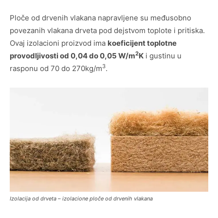
Ploče od drvenih vlakana napravljene su međusobno
povezanih vlakana drveta pod dejstvom toplote i pritiska.
Ovaj izolacioni proizvod ima
koeficijent toplotne
2
provodljivosti od 0,04 do 0,05 W/m
K
i gustinu u
3
rasponu od 70 do 270kg/m
.
Izolacija od drveta – izolacione ploče od drvenih vlakana