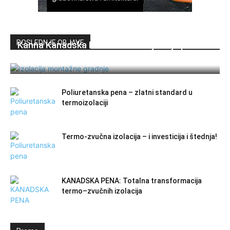
POSLEDNJE OBJAVE
Kanna Kanadska Pena™ – izolacija koja prati
brzinu montažne gradnje
Poliuretanska pena – zlatni standard u
termoizolaciji
Termo-zvučna izolacija – i investicija i štednja!
KANADSKA PENA: Totalna transformacija
termo–zvučnih izolacija