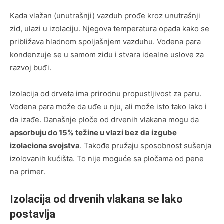
Kada vlažan (unutrašnji) vazduh prođe kroz unutrašnji
zid, ulazi u izolaciju. Njegova temperatura opada kako se
približava hladnom spoljašnjem vazduhu. Vodena para
kondenzuje se u samom zidu i stvara idealne uslove za
razvoj buđi.
Izolacija od drveta ima prirodnu propustljivost za paru.
Vodena para može da uđe u nju, ali može isto tako lako i
da izađe. Današnje ploče od drvenih vlakana mogu da
apsorbuju do 15% težine u vlazi bez da izgube
izolaciona svojstva
. Takođe pružaju sposobnost sušenja
izolovanih kućišta. To nije moguće sa pločama od pene
na primer.
Izolacija od drvenih vlakana se lako
postavlja