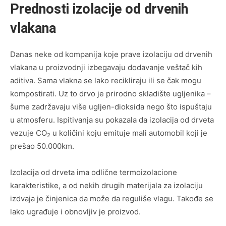
Prednosti izolacije od drvenih
vlakana
Danas neke od kompanija koje prave izolaciju od drvenih
vlakana u proizvodnji izbegavaju dodavanje veštač kih
aditiva. Sama vlakna se lako recikliraju ili se čak mogu
kompostirati. Uz to drvo je prirodno skladište ugljenika –
šume zadržavaju više ugljen-dioksida nego što ispuštaju
u atmosferu. Ispitivanja su pokazala da izolacija od drveta
vezuje CO
u količini koju emituje mali automobil koji je
2
prešao 50.000km.
Izolacija od drveta ima odlične termoizolacione
karakteristike, a od nekih drugih materijala za izolaciju
izdvaja je činjenica da može da reguliše vlagu. Takođe se
lako ugrađuje i obnovljiv je proizvod.