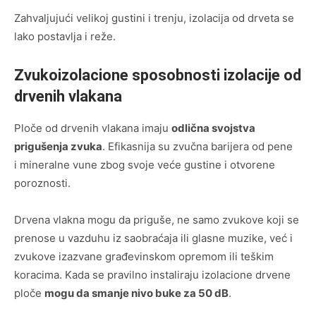
Zahvaljujući velikoj gustini i trenju, izolacija od drveta se
lako postavlja i reže.
Zvukoizolacione sposobnosti izolacije od
drvenih vlakana
Ploče od drvenih vlakana imaju
odlična svojstva
prigušenja zvuka
. Efikasnija su zvučna barijera od pene
i mineralne vune zbog svoje veće gustine i otvorene
poroznosti.
Drvena vlakna mogu da priguše, ne samo zvukove koji se
prenose u vazduhu iz saobraćaja ili glasne muzike, već i
zvukove izazvane građevinskom opremom ili teškim
koracima. Kada se pravilno instaliraju izolacione drvene
ploče
mogu da smanje nivo buke za 50 dB
.