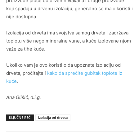
proizvode ploče od drvenih vlakana i druge proizvode
koji spadaju u drvenu izolaciju, generalno se malo koristi i
nije dostupna.
Izolacija od drveta ima svojstva samog drveta i zadržava
toplotu više nego mineralne vune, a kuće izolovane njom
važe za tihe kuće.
Ukoliko vam je ovo koristilo da upoznate izolaciju od
drveta, pročitajte i
kako da sprečite gubitak toplote iz
kuće
.
Ana Glišić, d.i.g.
KLJUČNE REČI
izolacija od drveta