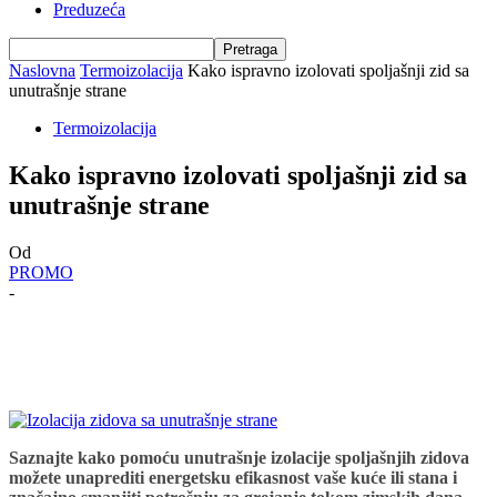
Preduzeća
Naslovna
Termoizolacija
Kako ispravno izolovati spoljašnji zid sa
unutrašnje strane
Termoizolacija
Kako ispravno izolovati spoljašnji zid sa
unutrašnje strane
Od
PROMO
-
Saznajte kako pomoću unutrašnje izolacije spoljašnjih zidova
možete unaprediti energetsku efikasnost vaše kuće ili stana i