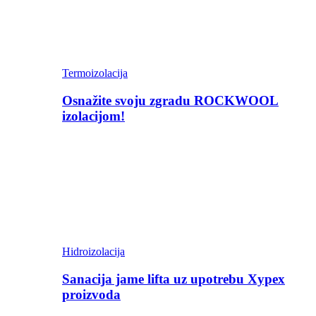
Termoizolacija
Osnažite svoju zgradu ROCKWOOL
izolacijom!
Hidroizolacija
Sanacija jame lifta uz upotrebu Xypex
proizvoda