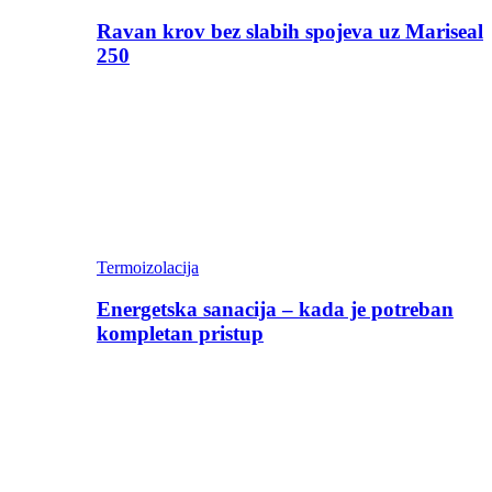
Ravan krov bez slabih spojeva uz Mariseal
250
Termoizolacija
Energetska sanacija – kada je potreban
kompletan pristup