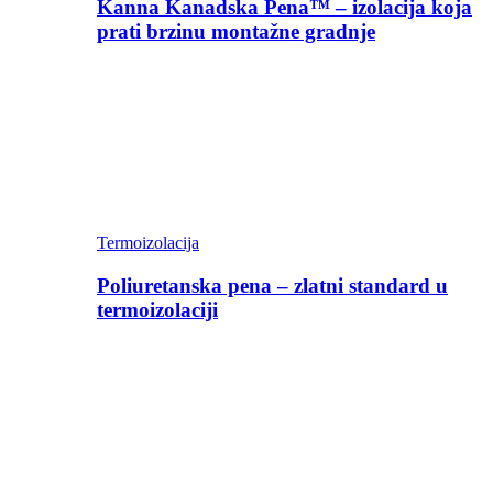
Kanna Kanadska Pena™ – izolacija koja
prati brzinu montažne gradnje
Termoizolacija
Poliuretanska pena – zlatni standard u
termoizolaciji