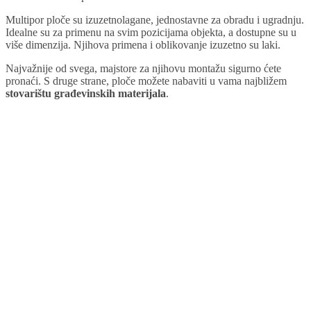
Multipor ploče su izuzetnolagane, jednostavne za obradu i ugradnju.
Idealne su za primenu na svim pozicijama objekta, a dostupne su u
više dimenzija. Njihova primena i oblikovanje izuzetno su laki.
Najvažnije od svega, majstore za njihovu montažu sigurno ćete
pronaći. S druge strane, ploče možete nabaviti u vama najbližem
stovarištu građevinskih materijala
.