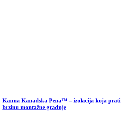
Kanna Kanadska Pena™ – izolacija koja prati
brzinu montažne gradnje