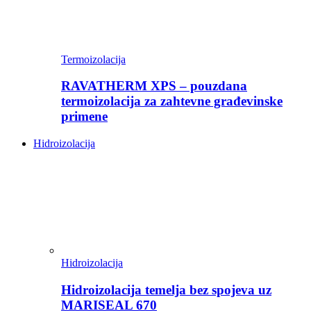
Termoizolacija
RAVATHERM XPS – pouzdana
termoizolacija za zahtevne građevinske
primene
Hidroizolacija
Hidroizolacija
Hidroizolacija temelja bez spojeva uz
MARISEAL 670