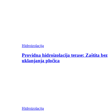
Hidroizolacija
Providna hidroizolacija terase: Zaštita bez
uklanjanja pločica
Hidroizolacija