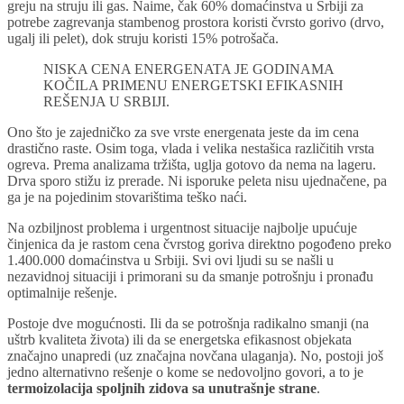
greju na struju ili gas. Naime, čak 60% domaćinstva u Srbiji za
potrebe zagrevanja stambenog prostora koristi čvrsto gorivo (drvo,
ugalj ili pelet), dok struju koristi 15% potrošača.
NISKA CENA ENERGENATA JE GODINAMA
KOČILA PRIMENU ENERGETSKI EFIKASNIH
REŠENJA U SRBIJI.
Ono što je zajedničko za sve vrste energenata jeste da im cena
drastično raste. Osim toga, vlada i velika nestašica različitih vrsta
ogreva. Prema analizama tržišta, uglja gotovo da nema na lageru.
Drva sporo stižu iz prerade. Ni isporuke peleta nisu ujednačene, pa
ga je na pojedinim stovarištima teško naći.
Na ozbiljnost problema i urgentnost situacije najbolje upućuje
činjenica da je rastom cena čvrstog goriva direktno pogođeno preko
1.400.000 domaćinstva u Srbiji. Svi ovi ljudi su se našli u
nezavidnoj situaciji i primorani su da smanje potrošnju i pronađu
optimalnije rešenje.
Postoje dve mogućnosti. Ili da se potrošnja radikalno smanji (na
uštrb kvaliteta života) ili da se energetska efikasnost objekata
značajno unapredi (uz značajna novčana ulaganja). No, postoji još
jedno alternativno rešenje o kome se nedovoljno govori, a to je
termoizolacija spoljnih zidova sa unutrašnje strane
.