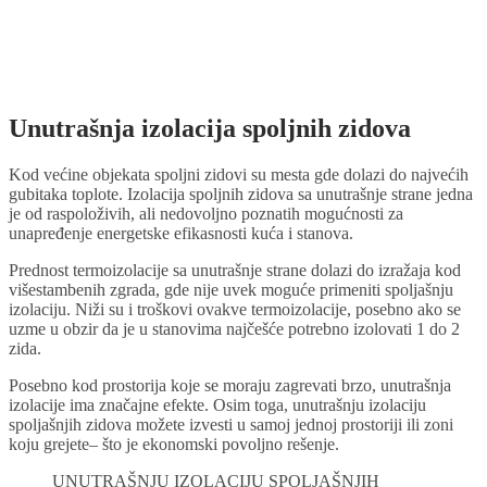
Unutrašnja izolacija spoljnih zidova
Kod većine objekata spoljni zidovi su mesta gde dolazi do najvećih
gubitaka toplote. Izolacija spoljnih zidova sa unutrašnje strane jedna
je od raspoloživih, ali nedovoljno poznatih mogućnosti za
unapređenje energetske efikasnosti kuća i stanova.
Prednost termoizolacije sa unutrašnje strane dolazi do izražaja kod
višestambenih zgrada, gde nije uvek moguće primeniti spoljašnju
izolaciju. Niži su i troškovi ovakve termoizolacije, posebno ako se
uzme u obzir da je u stanovima najčešće potrebno izolovati 1 do 2
zida.
Posebno kod prostorija koje se moraju zagrevati brzo, unutrašnja
izolacije ima značajne efekte. Osim toga, unutrašnju izolaciju
spoljašnjih zidova možete izvesti u samoj jednoj prostoriji ili zoni
koju grejete– što je ekonomski povoljno rešenje.
UNUTRAŠNJU IZOLACIJU SPOLJAŠNJIH