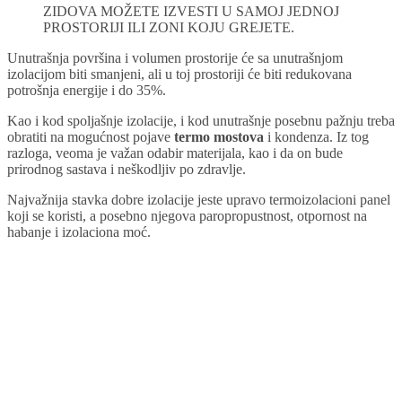
ZIDOVA MOŽETE IZVESTI U SAMOJ JEDNOJ
PROSTORIJI ILI ZONI KOJU GREJETE.
Unutrašnja površina i volumen prostorije će sa unutrašnjom
izolacijom biti smanjeni, ali u toj prostoriji će biti redukovana
potrošnja energije i do 35%.
Kao i kod spoljašnje izolacije, i kod unutrašnje posebnu pažnju treba
obratiti na mogućnost pojave
termo mostova
i kondenza. Iz tog
razloga, veoma je važan odabir materijala, kao i da on bude
prirodnog sastava i neškodljiv po zdravlje.
Najvažnija stavka dobre izolacije jeste upravo termoizolacioni panel
koji se koristi, a posebno njegova paropropustnost, otpornost na
habanje i izolaciona moć.