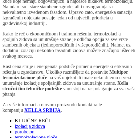
kuće koje nemaju odgovarajuću, a najčešće nikakvu termoizolaciju.
Na udaru su i stare stambene zgrade, ali i novogradnja sa
nekvalitetno izvedenom fasadom. Upravo zato, energetska sanacija
izgrađenih objekata postaje jedan od najvećih prioriteta u
građevinskoj industriji.
Kako je reč o ekonomičnom i trajnom rešenju, termoizolacija
spoljnih zidova sa unutrašnje strane je odlična opcija za sve vrste
stambenih objekata (jednoporodičnih i višeporodičnih). Naime, uz
dodatnu izolaciju nekoliko fasadnih zidova možete značajno uštedeti
svakog meseca.
Rast cena struje i energenata podstiče primenu energetski efikasnih
rešenja u zgradarstvu. Ukoliko razmišljate da postavite
Multipor
termoizolacione ploče
na vaš objekat ili imate neku dilemu u vezi
unutrašnje izolacije spoljašnjih zidova sa unutrašnje strane,
Xella
stručni tim tehničke podrške
vam stoji na raspolaganju za sva vaša
pitanja.
Za više informacija o ovom proizvodu kontaktirajte
kompaniju
XELLA SRBIJA
.
KLJUČNE REČI
izolacija zidova
porobeton
termoizolacione ploče