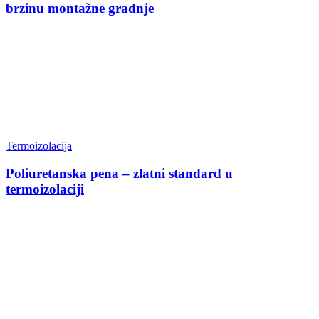
brzinu montažne gradnje
Termoizolacija
Poliuretanska pena – zlatni standard u
termoizolaciji