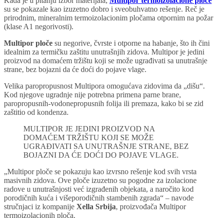
Kada je u pitanju izbor materijala,
Multipor termoizolacione ploče
su se pokazale kao izuzetno dobro i sveobuhvatno rešenje. Reč je
prirodnim, mineralnim termoizolacionim pločama otpornim na požar
(klase A1 negorivosti).
Multipor ploče
su negorive, čvrste i otporne na habanje, što ih čini
idealnim za termičku zaštitu unutrašnjih zidova. Multipor je jedini
proizvod na domaćem tržištu koji se može ugrađivati sa unutrašnje
strane, bez bojazni da će doći do pojave vlage.
Velika paropropusnost Multipora omogućava zidovima da „dišu“.
Kod njegove ugradnje nije potrebna primena parne brane,
paropropusnih-vodonepropusnih folija ili premaza, kako bi se zid
zaštitio od kondenza.
MULTIPOR JE JEDINI PROIZVOD NA
DOMAĆEM TRŽIŠTU KOJI SE MOŽE
UGRAĐIVATI SA UNUTRAŠNJE STRANE, BEZ
BOJAZNI DA ĆE DOĆI DO POJAVE VLAGE.
„Multipor ploče se pokazuju kao izvrsno rešenje kod svih vrsta
masivnih zidova. Ove ploče izuzetno su pogodne za izolacione
radove u unutrašnjosti već izgrađenih objekata, a naročito kod
porodičnih kuća i višeporodičnih stambenih zgrada“ – navode
stručnjaci iz kompanije
Xella Srbija
, proizvođača Multipor
termoizolacionih ploča.