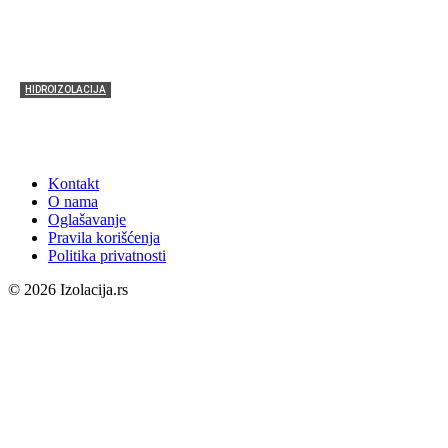
HIDROIZOLACIJA
KALCER rešenja za hidroizolaciju ravnih krovova,
terasa i balkona
Kontakt
O nama
Oglašavanje
Pravila korišćenja
Politika privatnosti
© 2026 Izolacija.rs