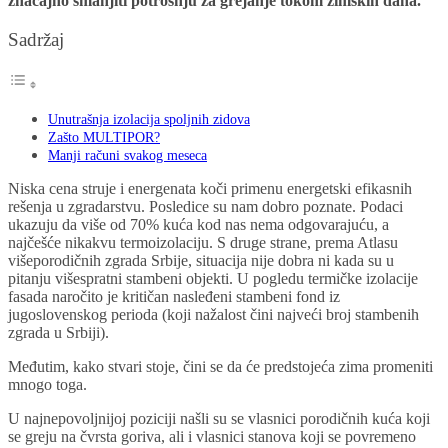
značajno smanjiti potrošnju za grejanje tokom zimskih dana.
Sadržaj
Unutrašnja izolacija spoljnih zidova
Zašto MULTIPOR?
Manji računi svakog meseca
Niska cena struje i energenata koči primenu energetski efikasnih
rešenja u zgradarstvu. Posledice su nam dobro poznate. Podaci
ukazuju da više od 70% kuća kod nas nema odgovarajuću, a
najčešće nikakvu termoizolaciju. S druge strane, prema Atlasu
višeporodičnih zgrada Srbije, situacija nije dobra ni kada su u
pitanju višespratni stambeni objekti. U pogledu termičke izolacije
fasada naročito je kritičan nasleđeni stambeni fond iz
jugoslovenskog perioda (koji nažalost čini najveći broj stambenih
zgrada u Srbiji).
Međutim, kako stvari stoje, čini se da će predstojeća zima promeniti
mnogo toga.
U najnepovoljnijoj poziciji našli su se vlasnici porodičnih kuća koji
se greju na čvrsta goriva, ali i vlasnici stanova koji se povremeno