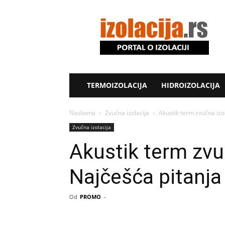
Izolacija.rs
TERMOIZOLACIJA
HIDROIZOLACIJA
Naslovna
Zvučna izolacija
Akustik term zvučna izol
Zvučna izolacija
Akustik term zvuč
Najčešća pitanja
Od
PROMO
-