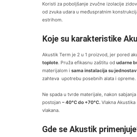
Koristi za poboljšanje zvučne izolacije zidov
od zvuka udara u međuspratnim konstrukcij
estrihom.
Koje su karakteristike Ak
Akustik Term je 2 u 1 proizvod, jer pored aku
toplote
. Pruža efikasnu zaštitu od
udarne 
materijalom i
sama instalacija su jednostavn
zahteva upotrebu posebnih alata i opreme.
Ne spada u tvrde materijale, nakon sabjanja 
postojan
– 40°C do +70°C.
Vlakna Akustika 
vlakana.
Gde se Akustik primenjuje