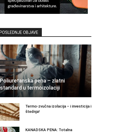
POSLEDNJE OBJAVE
Poliuretanska pena – zlatni
standard u termoizolaciji
Termo-zvučna izolacija – i investicija i
štednja!
KANADSKA PENA: Totalna