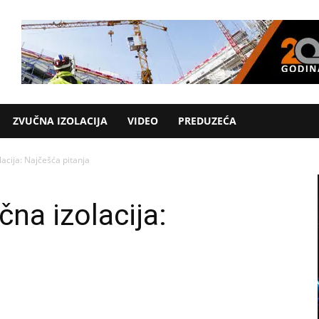
ZVUČNA IZOLACIJA
VIDEO
PREDUZEĆA
acija: Najčešća pitanja
na izolacija: