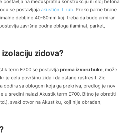
e postavlja na međuspratnu konstrukciju ili sloj betona
bodu se postavljaja
akustični L rub
. Preko parne brane
nimalne debljine 40-80mm koji treba da bude armiran
postavlja završna podna obloga (laminat, parket,
 izolaciju zidova?
stik term E700 se postavlja
prema izvoru buke
, može
pokrije celu površinu zida i da ostane rastresit. Zid
dodira sa oblogom koja ga prekriva, predlog je nov
e u sredini nalazi Akustik term E700. Bitno je obratiti
td.), svaki otvor na Akustiku, koji nije obrađen,
n?