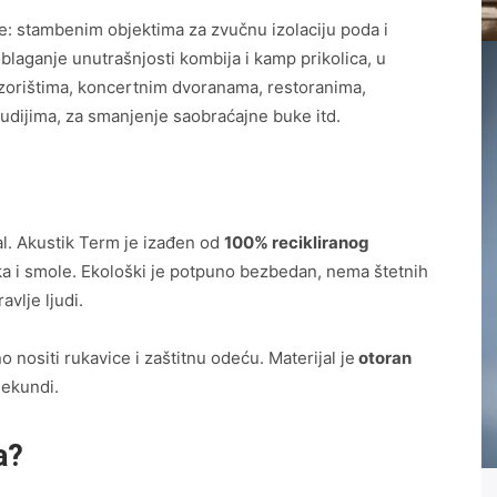
: stambenim objektima za zvučnu izolaciju poda i
oblaganje unutrašnjosti kombija i kamp prikolica, u
pozorištima, koncertnim dvoranama, restoranima,
udijima, za smanjenje saobraćajne buke itd.
?
al. Akustik Term je izađen od
100% recikliranog
a i smole. Ekološki je potpuno bezbedan, nema štetnih
avlje ljudi.
 nositi rukavice i zaštitnu odeću. Materijal je
otoran
sekundi.
a?