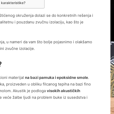
 karakteristike?
štićenog okruženja dolazi se do konkretnih rešenja i
alitetnu i pouzdanu zvučnu izolaciju, kao što je
anja, u nameri da vam što bolje pojasnimo i olakšamo
ni zvučne izolacije.
?
ioni materijal
na bazi pamuka i epoksidne smole
.
a, proizveden u obliku filcanog tepiha na bazi fino
molom. Akustik je podloga
visokih akustičkih
e veće žalbe ljudi na problem buke iz susedstva i