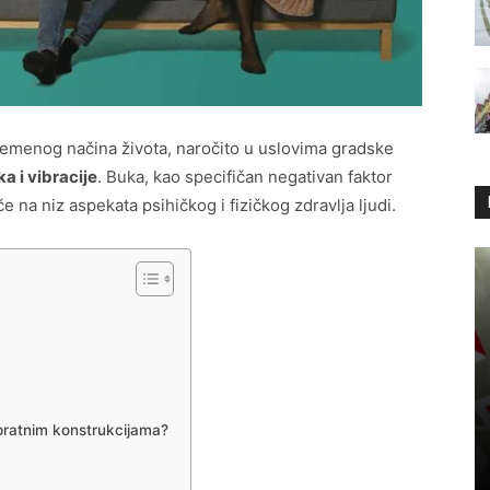
remenog načina života, naročito u uslovima gradske
a i vibracije
. Buka, kao specifičan negativan faktor
 na niz aspekata psihičkog i fizičkog zdravlja ljudi.
pratnim konstrukcijama?