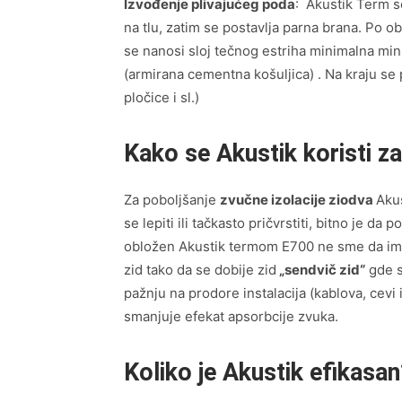
Izvođenje plivajućeg poda
: Akustik Term s
na tlu, zatim se postavlja parna brana. Po o
se nanosi sloj tečnog estriha minimalna mi
(armirana cementna košuljica) . Na kraju se 
pločice i sl.)
Kako se Akustik koristi za
Za poboljšanje
zvučne izolacije ziodva
Aku
se lepiti ili tačkasto pričvrstiti, bitno je da 
obložen Akustik termom E700 ne sme da ima 
zid tako da se dobije zid
„sendvič zid“
gde s
pažnju na prodore instalacija (kablova, cevi i
smanjuje efekat apsorbcije zvuka.
Koliko je Akustik efikasa