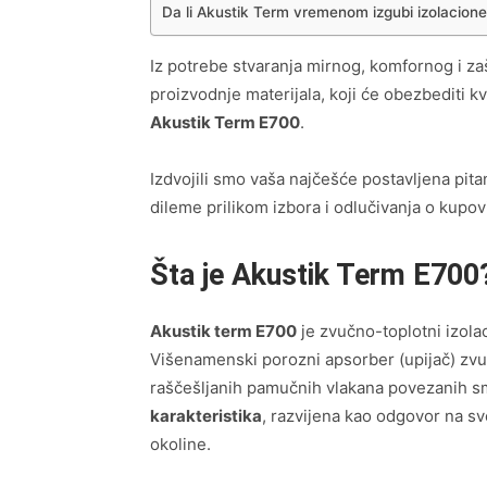
Da li Akustik Term vremenom izgubi izolacione
Iz potrebe stvaranja mirnog, komfornog i za
proizvodnje materijala, koji će obezbediti kv
Akustik Term E700
.
Izdvojili smo vaša najčešće postavljena pit
dileme prilikom izbora i odlučivanja o kupovi
Šta je Akustik Term E700
Akustik term E700
je zvučno-toplotni izolac
Višenamenski porozni apsorber (upijač) zvuk
raščešljanih pamučnih vlakana povezanih s
karakteristika
, razvijena kao odgovor na sv
okoline.