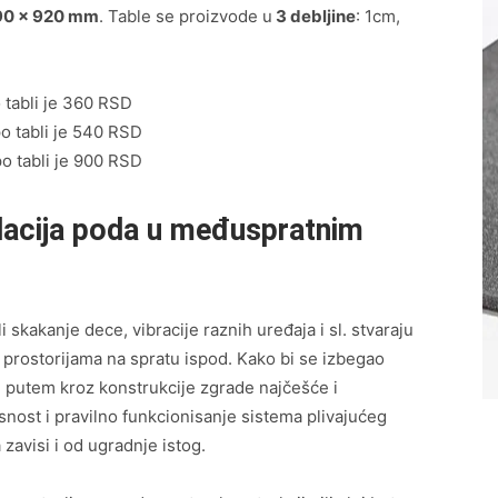
090 x 920 mm
. Table se proizvode u
3 debljine
: 1cm,
 tabli je 360 RSD
o tabli je 540 RSD
o tabli je 900 RSD
olacija poda u međuspratnim
li skakanje dece, vibracije raznih uređaja i sl. stvaraju
prostorijama na spratu ispod. Kako bi se izbegao
m putem kroz konstrukcije zgrade najčešće i
asnost i pravilno funkcionisanje sistema plivajućeg
zavisi i od ugradnje istog.