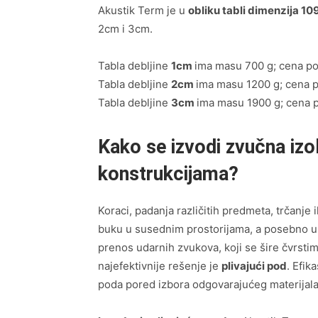
Akustik Term je u
obliku tabli dimenzija 1
2cm i 3cm.
Tabla debljine
1cm
ima masu 700 g; cena po
Tabla debljine
2cm
ima masu 1200 g; cena p
Tabla debljine
3cm
ima masu 1900 g; cena p
Kako se izvodi zvučna iz
konstrukcijama?
Koraci, padanja različitih predmeta, trčanje i
buku u susednim prostorijama, a posebno u 
prenos udarnih zvukova, koji se šire čvrsti
najefektivnije rešenje je
plivajući pod
. Efik
poda pored izbora odgovarajućeg materijala 