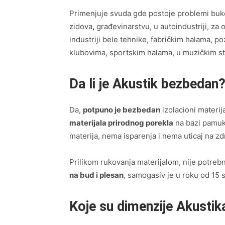
Primenjuje svuda gde postoje problemi buke
zidova
,
građevinarstvu, u autoindustriji, za 
industriji bele tehnike, fabričkim halama, 
klubovima, sportskim halama, u muzičkim st
Da li je Akustik bezbedan
Da,
potpuno je bezbedan
izolacioni materij
materijala prirodnog porekla
na bazi pamuk
materija, nema isparenja i nema uticaj na zdr
Prilikom rukovanja materijalom, nije potrebno
na buđ i plesan
, samogasiv je u roku od 15 
Koje su dimenzije Akustik