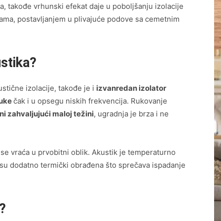
a, takođe vrhunski efekat daje u poboljšanju izolacije
ama, postavljanjem u plivajuće podove sa cemetnim
ustika?
stične izolacije, takođe je i
izvanredan izolator
buke
čak i u opsegu niskih frekvencija. Rukovanje
i zahvaljujući maloj težini
, ugradnja je brza i ne
se vraća u prvobitni oblik. Akustik je temperaturno
su dodatno termički obrađena što sprečava ispadanje
?