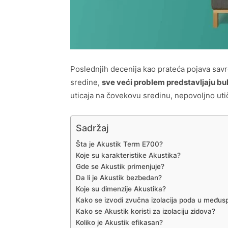
Poslednjih decenija kao prateća pojava sav
sredine,
sve veći problem predstavljaju buk
uticaja na čovekovu sredinu, nepovoljno utiče
Sadržaj
Šta je Akustik Term E700?
Koje su karakteristike Akustika?
Gde se Akustik primenjuje?
Da li je Akustik bezbedan?
Koje su dimenzije Akustika?
Kako se izvodi zvučna izolacija poda u međus
Kako se Akustik koristi za izolaciju zidova?
Koliko je Akustik efikasan?