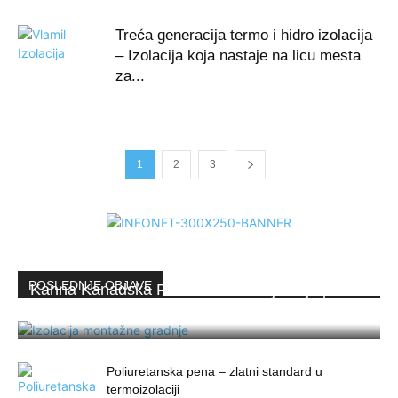
Treća generacija termo i hidro izolacija
– Izolacija koja nastaje na licu mesta
za...
1
2
3
POSLEDNJE OBJAVE
Kanna Kanadska Pena™ – izolacija koja prati
brzinu montažne gradnje
Poliuretanska pena – zlatni standard u
termoizolaciji