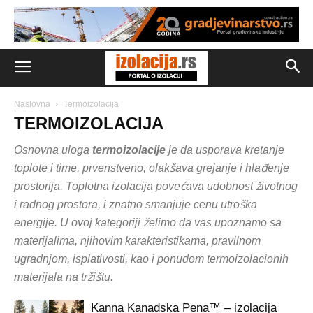
Naslovna
Termoizolacija
TERMOIZOLACIJA
Osnovna uloga
termoizolacije
je da usporava kretanje
toplote i time, prvenstveno, olakšava grejanje i hlađenje
prostorija. Toplotna izolacija povećava udobnost životnog
i radnog prostora, i znatno smanjuje cenu utroška
energije. U ovoj kategoriji želimo da vas upoznamo sa
materijalima, njihovim karakteristikama, pravilnom
ugradnjom, isplativosti, kao i ponudom termoizolacionih
materijala na tržištu.
Kanna Kanadska Pena™ – izolacija