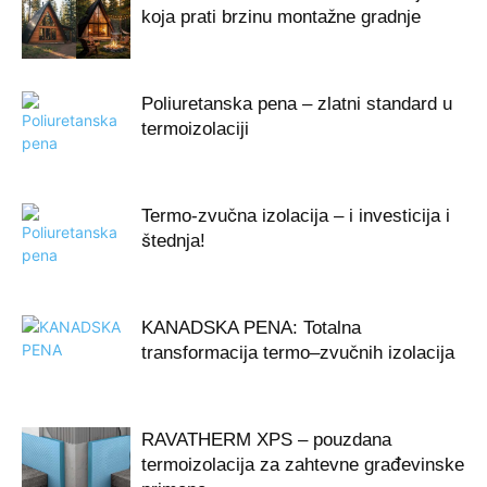
koja prati brzinu montažne gradnje
Poliuretanska pena – zlatni standard u
termoizolaciji
Termo-zvučna izolacija – i investicija i
štednja!
KANADSKA PENA: Totalna
transformacija termo–zvučnih izolacija
RAVATHERM XPS – pouzdana
termoizolacija za zahtevne građevinske