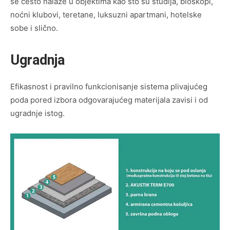
se često nalaze u objektima kao što su studija, bioskopi,
noćni klubovi, teretane, luksuzni apartmani, hotelske
sobe i slično.
Ugradnja
Efikasnost i pravilno funkcionisanje sistema plivajućeg
poda pored izbora odgovarajućeg materijala zavisi i od
ugradnje istog.