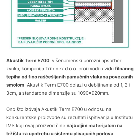
Akustik Term E700
, višenamenski porozni apsorber
zvuka, kompanija Tritonex d.o.o. proizvodi u vidu
filcanog
tepiha od fino raščešljanih pamučnih vlakana povezanih
smolom
. Akustik Term E700 dolazi u debljinama od 1, 2 i
3cm, a standardne dimenzije su 1090x920mm.
Ono što izdvaja Akustik Term E700 u odnosu na
konkurentske proizvode su rezultati ispitivanja u Institutu
IMS koji ovaj proizvod čine
najboljim materijalom na
tržištu za upotrebu u sistemu plivajućih podova
.