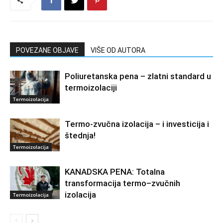
POVEZANE OBJAVE
VIŠE OD AUTORA
Poliuretanska pena – zlatni standard u
termoizolaciji
Termoizolacija
Termo-zvučna izolacija – i investicija i
štednja!
Termoizolacija
KANADSKA PENA: Totalna
transformacija termo–zvučnih
izolacija
Termoizolacija