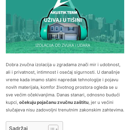
Dobra zvučna izolacija u zgradama znači mir i udobnost,
ali i privatnost, intimnost i osećaj sigurnosti. U današnje
vreme kada imamo stalni napredak tehnologije i pojavu
novih materijala, komfor životnog prostora ogleda se u
sve većim očekivanjima. Danas stanari, odnosno budući
kupci,
očekuju pojačanu zvučnu zaštitu
, jer u većini
slučajeva nisu zadovoljni trenutnim zakonskim zahtevima.
Sadržaj