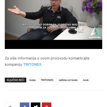
Za više informacija o ovom proizvodu kontaktirajte
kompaniju
TRITONEX
.
KLJUČNE REČI
buka
TRITONEX
zaštita od buke
zvuk