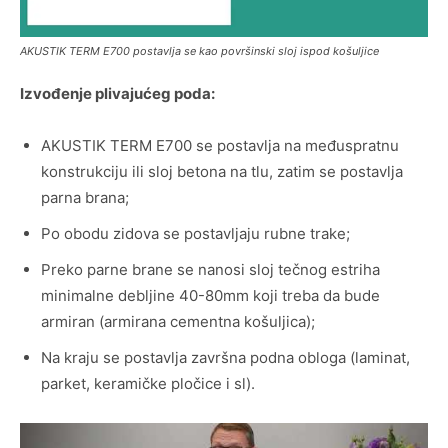
AKUSTIK TERM E700 postavlja se kao površinski sloj ispod košuljice
Izvođenje plivajućeg poda:
AKUSTIK TERM E700 se postavlja na međuspratnu
konstrukciju ili sloj betona na tlu, zatim se postavlja
parna brana;
Po obodu zidova se postavljaju rubne trake;
Preko parne brane se nanosi sloj tečnog estriha
minimalne debljine 40-80mm koji treba da bude
armiran (armirana cementna košuljica);
Na kraju se postavlja završna podna obloga (laminat,
parket, keramičke pločice i sl).