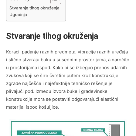
Stvaranje tihog okruženja
Ugradnja
Stvaranje tihog okruženja
Koraci, padanje raznih predmeta, vibracije raznih uređaja
i slično stvaraju buku u susednim prostorijama, a naročito
u prostorijama ispod. Kako bi se izbegao prenos udarnih
zvukova koji se šire čvrstim putem kroz konstrukcije
zgrade najčešće i najefektnije tehničko rešenje je
plivajući pod. Između izvora buke i građevinske
konstrukcije mora se postaviti odgovarajući elastični
materijal ispod košuljice.