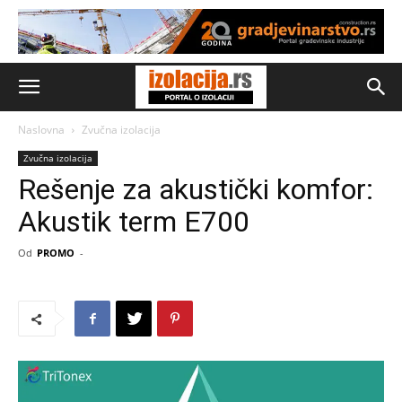
Naslovna
Zvučna izolacija
Zvučna izolacija
Rešenje za akustički komfor:
Akustik term E700
Od
PROMO
-