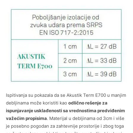
Ispitivanja su pokazala da se Akustik Term E700 u manjim
debljinama može koristiti kao
odlično rešenje za
ispunjavanje usklađenosti sa vrednostima predviđenim
važećim propisima
. Materijal u debljinama od 3cm i više
je posebno pogodan za zahtevnije prostorije i zbog toga