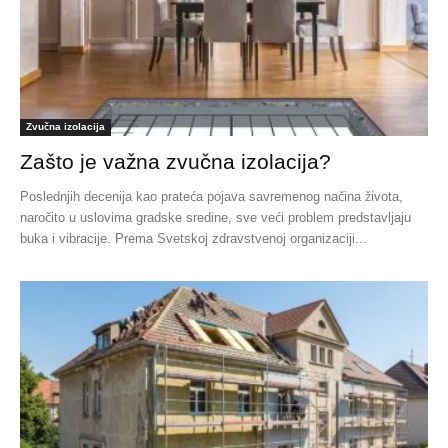
Zvučna izolacija
Zašto je važna zvučna izolacija?
Poslednjih decenija kao prateća pojava savremenog načina života,
naročito u uslovima gradske sredine, sve veći problem predstavljaju
buka i vibracije. Prema Svetskoj zdravstvenoj organizaciji...