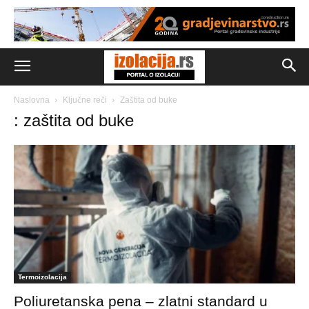
Naslovna
Ključne reči
Zaštita od buke
: zaštita od buke
Termoizolacija
Poliuretanska pena – zlatni standard u