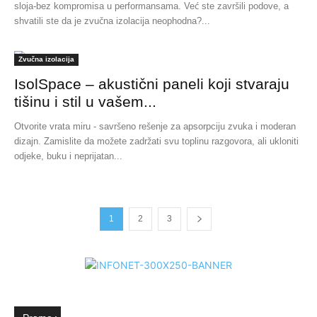
sloja-bez kompromisa u performansama. Već ste završili podove, a
shvatili ste da je zvučna izolacija neophodna?...
Zvučna izolacija
IsolSpace – akustični paneli koji stvaraju
tišinu i stil u vašem...
Otvorite vrata miru - savršeno rešenje za apsorpciju zvuka i moderan
dizajn. Zamislite da možete zadržati svu toplinu razgovora, ali ukloniti
odjeke, buku i neprijatan...
1
2
3