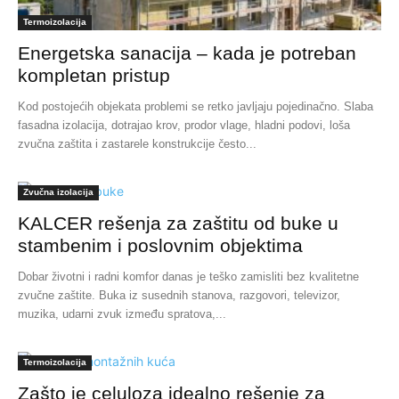
Termoizolacija
Energetska sanacija – kada je potreban
kompletan pristup
Kod postojećih objekata problemi se retko javljaju pojedinačno. Slaba
fasadna izolacija, dotrajao krov, prodor vlage, hladni podovi, loša
zvučna zaštita i zastarele konstrukcije često...
Zvučna izolacija
KALCER rešenja za zaštitu od buke u
stambenim i poslovnim objektima
Dobar životni i radni komfor danas je teško zamisliti bez kvalitetne
zvučne zaštite. Buka iz susednih stanova, razgovori, televizor,
muzika, udarni zvuk između spratova,...
Termoizolacija
Zašto je celuloza idealno rešenje za