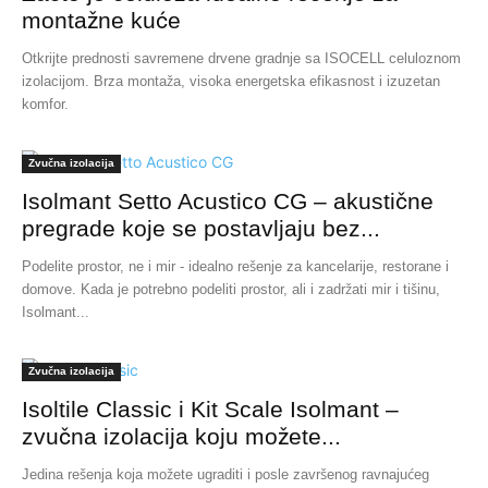
montažne kuće
Otkrijte prednosti savremene drvene gradnje sa ISOCELL celuloznom
izolacijom. Brza montaža, visoka energetska efikasnost i izuzetan
komfor.
Zvučna izolacija
Isolmant Setto Acustico CG – akustične
pregrade koje se postavljaju bez...
Podelite prostor, ne i mir - idealno rešenje za kancelarije, restorane i
domove. Kada je potrebno podeliti prostor, ali i zadržati mir i tišinu,
Isolmant...
Zvučna izolacija
Isoltile Classic i Kit Scale Isolmant –
zvučna izolacija koju možete...
Jedina rešenja koja možete ugraditi i posle završenog ravnajućeg