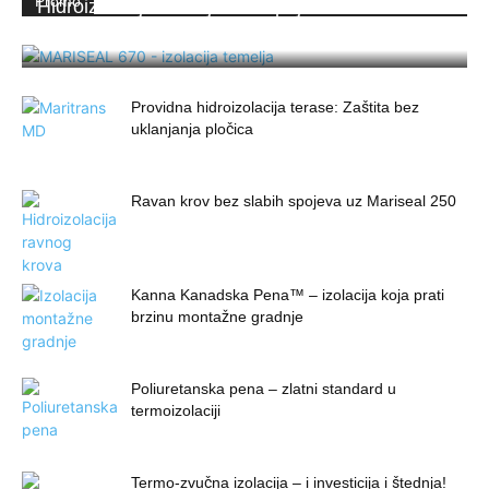
Promo
Hidroizolacija temelja bez spojeva uz
MARISEAL 670
Providna hidroizolacija terase: Zaštita bez
uklanjanja pločica
Ravan krov bez slabih spojeva uz Mariseal 250
Kanna Kanadska Pena™ – izolacija koja prati
brzinu montažne gradnje
Poliuretanska pena – zlatni standard u
termoizolaciji
Termo-zvučna izolacija – i investicija i štednja!