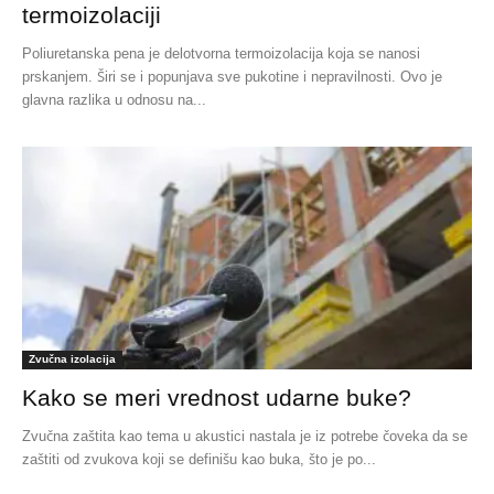
termoizolaciji
Poliuretanska pena je delotvorna termoizolacija koja se nanosi
prskanjem. Širi se i popunjava sve pukotine i nepravilnosti. Ovo je
glavna razlika u odnosu na...
Zvučna izolacija
Kako se meri vrednost udarne buke?
Zvučna zaštita kao tema u akustici nastala je iz potrebe čoveka da se
zaštiti od zvukova koji se definišu kao buka, što je po...