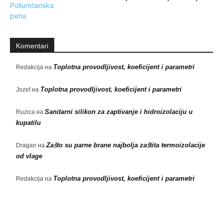
Komentari
Toplotna provodljivost, koeficijent i parametri
Redakcija
на
Toplotna provodljivost, koeficijent i parametri
Jozef
на
Sanitarni silikon za zaptivanje i hidroizolaciju u
Ruzica
на
kupatilu
Zašto su parne brane najbolja zaštita termoizolacije
Dragan
на
od vlage
Toplotna provodljivost, koeficijent i parametri
Redakcija
на