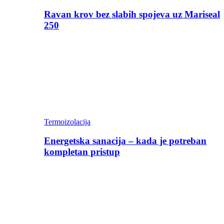
Ravan krov bez slabih spojeva uz Mariseal
250
Termoizolacija
Energetska sanacija – kada je potreban
kompletan pristup