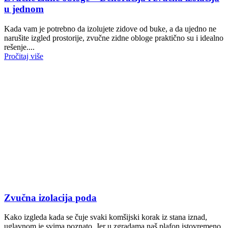
u jednom
Kada vam je potrebno da izolujete zidove od buke, a da ujedno ne
narušite izgled prostorije, zvučne zidne obloge praktično su i idealno
rešenje....
Pročitaj više
Zvučna izolacija poda
Kako izgleda kada se čuje svaki komšijski korak iz stana iznad,
uglavnom je svima poznato. Jer u zgradama naš plafon istovremeno