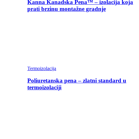
Kanna Kanadska Pena™ – izolacija koja
prati brzinu montažne gradnje
Termoizolacija
Poliuretanska pena – zlatni standard u
termoizolaciji