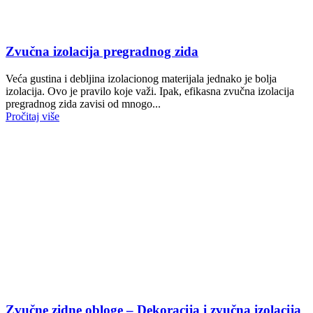
Zvučna izolacija pregradnog zida
Veća gustina i debljina izolacionog materijala jednako je bolja
izolacija. Ovo je pravilo koje važi. Ipak, efikasna zvučna izolacija
pregradnog zida zavisi od mnogo...
Pročitaj više
Zvučne zidne obloge – Dekoracija i zvučna izolacija