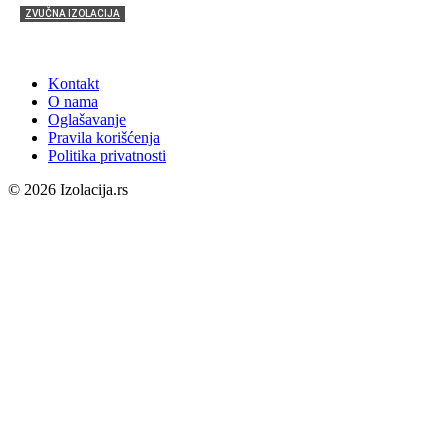
ZVUČNA IZOLACIJA
Zvučna izolacija – komfor ili potreba?
Kontakt
O nama
Oglašavanje
Pravila korišćenja
Politika privatnosti
© 2026 Izolacija.rs