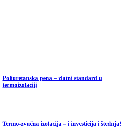
Poliuretanska pena – zlatni standard u
termoizolaciji
Termo-zvučna izolacija – i investicija i štednja!