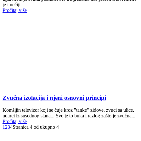
je i nečiji...
Pročitaj više
Zvučna izolacija i njeni osnovni principi
Komšijin televizor koji se čuje kroz "tanke" zidove, zvuci sa ulice,
udarci iz susednog stana... Sve je to buka i razlog zašto je zvučna...
Pročitaj više
1
2
3
4
Stranica 4 od ukupno 4