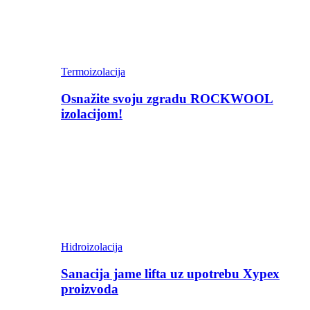
Termoizolacija
Osnažite svoju zgradu ROCKWOOL
izolacijom!
Hidroizolacija
Sanacija jame lifta uz upotrebu Xypex
proizvoda