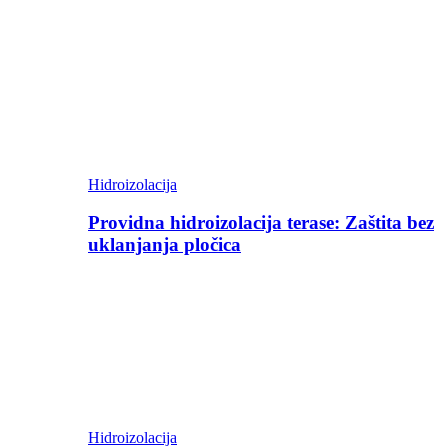
Hidroizolacija
Providna hidroizolacija terase: Zaštita bez
uklanjanja pločica
Hidroizolacija