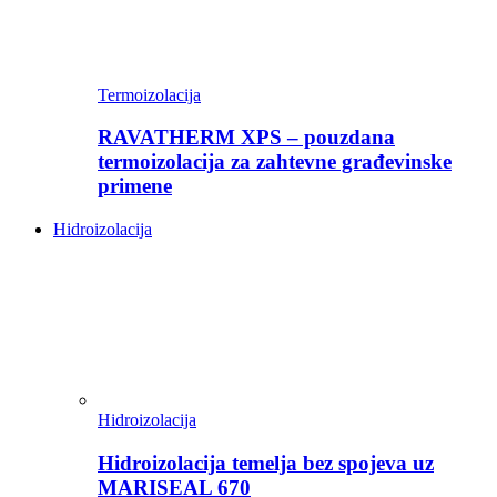
Termoizolacija
RAVATHERM XPS – pouzdana
termoizolacija za zahtevne građevinske
primene
Hidroizolacija
Hidroizolacija
Hidroizolacija temelja bez spojeva uz
MARISEAL 670