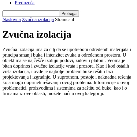
Preduzeća
Naslovna
Zvučna izolacija
Stranica 4
Zvučna izolacija
Zvučna izolacija ima za cilj da se upotrebom određenih materijala i
principa smanji buka i intenzitet zvuka u određenom prostoru. U
objektima se najčešće izoluju podovi, zidovi i plafoni. Veoma je
bitan doprinos i zvučne izolacije vrata i prozora. Kao i kod ostalih
vrsta izolacija, i ovde je najbolje problem buke rešiti i fazi
projektovanja i izgradnje. U suprotnom, postoje i naknadna rešenja
koja mogu doprineti rešavanju ovog problema. Informacije o ovoj
problematici, proizvodima i sistemima za zaštitu od buke, kao i o
firmama iz ove oblasti, možete naći u ovoj kategoriji.