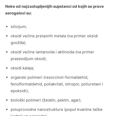
Neke od najzastupljenijih supstanci od kojih se prave
aerogelovi su:
silicijum;
oksidi većine prelaznih metala (na primer oksidi
gvožđa);
oksidi većine lantanoida i aktinoida (na primer
prazeodijum oksid);
oksidi kalaja;
organski polimeri (resorcinol-formaldehid,
fenolformaldehid, poliakrilati, stiropor, poliuretani i
epoksidi);
biološki polimeri (želatin, pektin, agar);
poluprovodne nanostrukture (poput kvantne tačke