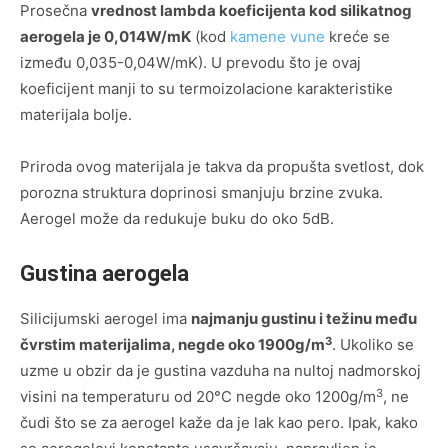
Prosečna
vrednost lambda koeficijenta kod silikatnog
aerogela je 0,014W/mK
(kod
kamene vune
kreće se
između 0,035-0,04W/mK). U prevodu što je ovaj
koeficijent manji to su termoizolacione karakteristike
materijala bolje.
Priroda ovog materijala je takva da propušta svetlost, dok
porozna struktura doprinosi smanjuju brzine zvuka.
Aerogel može da redukuje buku do oko 5dB.
Gustina aerogela
Silicijumski aerogel ima
najmanju gustinu i težinu među
3
čvrstim materijalima, negde oko 1900g/m
. Ukoliko se
uzme u obzir da je gustina vazduha na nultoj nadmorskoj
3
visini na temperaturu od 20°C negde oko 1200g/m
, ne
čudi što se za aerogel kaže da je lak kao pero. Ipak, kako