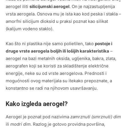
2
aerogel iliti
silicijumski aerogel
. On je najzastupljenija
vrsta aerogela. Osnova mu je ista kao kod peska i stakla –
amorfni silicijum dioksid u praksi poznat kao silikat
(kalijum vodeno staklo).
Kao što ni plastika nije samo polietilen, tako
postoje i
druge vrste aerogela boljih ili lošijih karakteristika
–
aerogel na bazi metalnih oksida, ugljenika, bakra, zlata,
aerografen koji se koristi za skladištenje električne
energije, neke su od vrste aerogelova. Prednosti i
mogućnosti ovog materijala su itekako prepoznate, a
konstantno se radi na njihovom usavršavanju.
Kako izgleda aerogel?
Aerogel je poznat pod nazivima
zamrznuti (smrznuti) dim
ili
modri dim
. Razlog je gotovo providna površina,