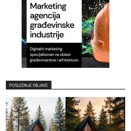
POSLEDNJE OBJAVE