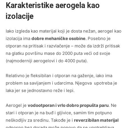
Karakteristike aerogela kao
izolacije
Iako izgleda kao materijal koji je dosta nežan, aerogel kao
izolacija ima
dobre mehaničke osobine
. Posebno je
otporan na pritisak i razvlačenje – može da izdrži pritisak
na glatku površinu mase do 2000 puta veći od svoje
(najmoderniji aerogelovi i do 4000 puta).
Relativno je fleksibilan i otporan na gaženje, iako ima
problem sa savijanjem i udarcima. Njegova upotreba je
laka jer se jednostavno reže i lepi.
Aerogel je
vodootporan i vrlo dobro propušta paru
. Ne
stari i otporan je na buđ i gljivice, samim tim potpuno
neškodljiv za sredinu. Takođe je i
reverzibilan materijal
odnosno bez dorada može ponovo da se upotrebljava