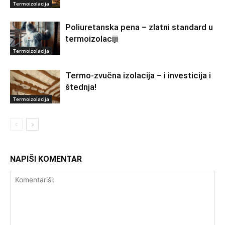
Termoizolacija
Poliuretanska pena – zlatni standard u
termoizolaciji
Termoizolacija
Termo-zvučna izolacija – i investicija i
štednja!
Termoizolacija
NAPIŠI KOMENTAR