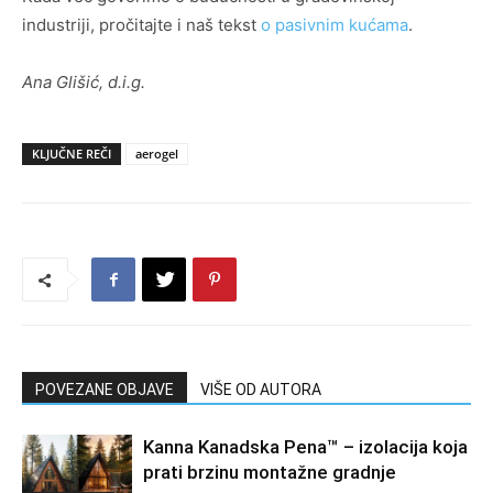
industriji, pročitajte i naš tekst
o pasivnim kućama
.
Ana Glišić, d.i.g.
KLJUČNE REČI
aerogel
POVEZANE OBJAVE
VIŠE OD AUTORA
Kanna Kanadska Pena™ – izolacija koja
prati brzinu montažne gradnje