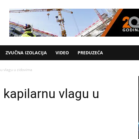
ZVUČNA IZOLACIJA
VIDEO
PREDUZEĆA
nu vlagu u zidovima
 kapilarnu vlagu u