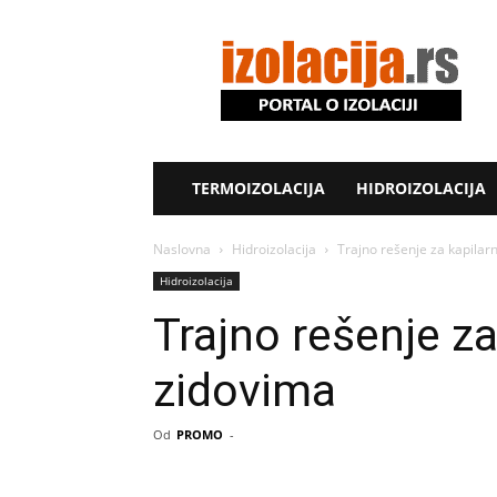
Izolacija.rs
TERMOIZOLACIJA
HIDROIZOLACIJA
Naslovna
Hidroizolacija
Trajno rešenje za kapilar
Hidroizolacija
Trajno rešenje za
zidovima
Od
PROMO
-