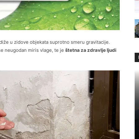
odiže u zidove objekata suprotno smeru gravitacije.
se neugodan miris vlage, te je
štetna za zdravlje ljudi