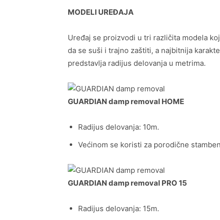
MODELI UREĐAJA
Uređaj se proizvodi u tri različita modela koj
da se suši i trajno zaštiti, a najbitnija kara
predstavlja radijus delovanja u metrima.
GUARDIAN damp removal HOME
Radijus delovanja: 10m.
Većinom se koristi za porodične stamben
GUARDIAN damp removal PRO 15
Radijus delovanja: 15m.