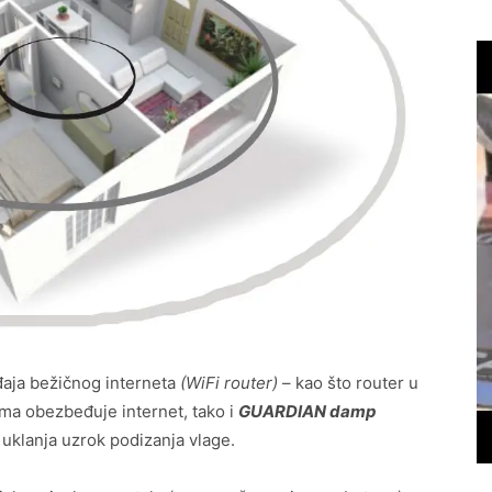
đaja bežičnog interneta
(WiFi router)
– kao što router u
ima obezbeđuje internet, tako i
GUARDIAN damp
 uklanja uzrok podizanja vlage.