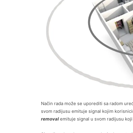
Način rada može se uporediti sa radom ure
svom radijusu emituje signal kojim korisnic
removal
emituje signal u svom radijusu koji