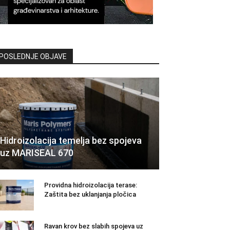
POSLEDNJE OBJAVE
Hidroizolacija temelja bez spojeva
uz MARISEAL 670
Providna hidroizolacija terase:
Zaštita bez uklanjanja pločica
Ravan krov bez slabih spojeva uz