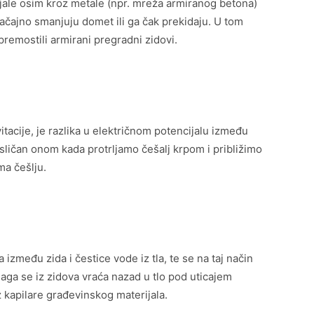
jale osim kroz metale (npr. mreža armiranog betona)
ačajno smanjuju domet ili ga čak prekidaju. U tom
premostili armirani pregradni zidovi.
tacije, je razlika u električnom potencijalu između
 sličan onom kada protrljamo češalj krpom i približimo
ma češlju.
 između zida i čestice vode iz tla, te se na taj način
aga se iz zidova vraća nazad u tlo pod uticajem
z kapilare građevinskog materijala.