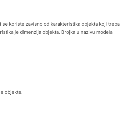
i se koriste zavisno od karakteristika objekta koji treba
kteristika je dimenzija objekta. Brojka u nazivu modela
e objekte.