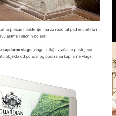
utne plesan i bakterije ima za rezultat pad imuniteta i
avu astme i sličnih bolesti.
a kapilarne vlage
(vlage iz tla) i vraćanje postojeće
titu objekta od ponovnog podizanja kapilarne vlage.