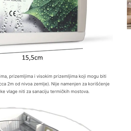
a, prizemljima i visokim prizemljima koji mogu biti
cca 2m od nivoa zemlje). Nije namenjen za korišćenje
ke vlage niti za sanaciju termičkih mostova.