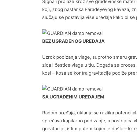
Signali prolaze kroz sve građevinske materi
koji, zbog nastanka Faradeyevog kaveza, zn
slučaju se postavlja više uređaja kako bi se 
BEZ UGRAĐENOG UREĐAJA
Uzrok podizanja vlage, suprotno smeru gravi
zida i čestice vlage u tlu. Događa se proces
kosi – kosa se kontra gravitacije podiže pre
SA UGRAĐENIM UREĐAJEM
Radom uređaja, uklanja se razlika potencijala
sprečava kapilarno podizanje, a postojeća vl
gravitacije, istim putem kojim je došla – kro