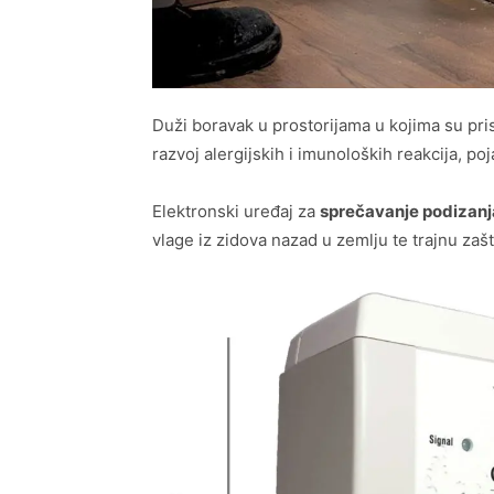
Duži boravak u prostorijama u kojima su pris
razvoj alergijskih i imunoloških reakcija, poj
Elektronski uređaj za
sprečavanje podizanj
vlage iz zidova nazad u zemlju te trajnu zaš