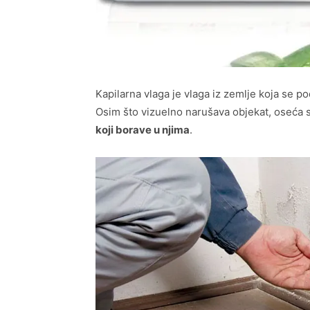
Kapilarna vlaga je vlaga iz zemlje koja se p
Osim što vizuelno narušava objekat, oseća 
koji borave u njima
.