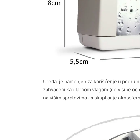
Uređaj je namenjen za korišćenje u podrumim
zahvaćeni kapilarnom vlagom (do visine od 
na višim spratovima za skupljanje atmosfers