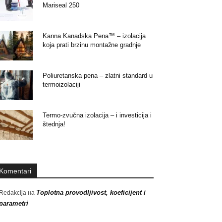
Mariseal 250
Kanna Kanadska Pena™ – izolacija
koja prati brzinu montažne gradnje
Poliuretanska pena – zlatni standard u
termoizolaciji
Termo-zvučna izolacija – i investicija i
štednja!
Komentari
Toplotna provodljivost, koeficijent i
Redakcija
на
parametri