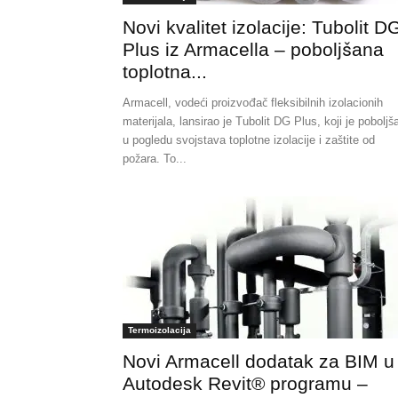
Novi kvalitet izolacije: Tubolit D
Plus iz Armacella – poboljšana
toplotna...
Armacell, vodeći proizvođač fleksibilnih izolacionih
materijala, lansirao je Tubolit DG Plus, koji je poboljš
u pogledu svojstava toplotne izolacije i zaštite od
požara. To...
Termoizolacija
Novi Armacell dodatak za BIM u
Autodesk Revit® programu –