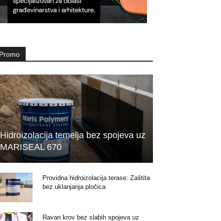
Promo
Hidroizolacija temelja bez spojeva uz
MARISEAL 670
Providna hidroizolacija terase: Zaštita
bez uklanjanja pločica
Ravan krov bez slabih spojeva uz