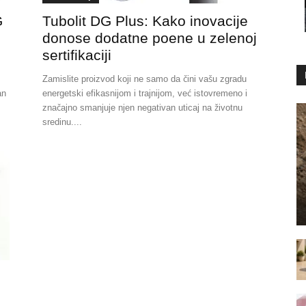
G
Tubolit DG Plus: Kako inovacije
donose dodatne poene u zelenoj
sertifikaciji
Zamislite proizvod koji ne samo da čini vašu zgradu
an
energetski efikasnijom i trajnijom, već istovremeno i
značajno smanjuje njen negativan uticaj na životnu
sredinu....