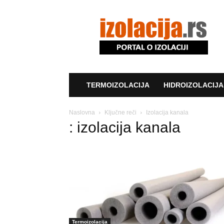
Izolacija.rs
TERMOIZOLACIJA
HIDROIZOLACIJA
Naslovna
Ključne reči
Izolacija kanala
: izolacija kanala
Termoizolacija