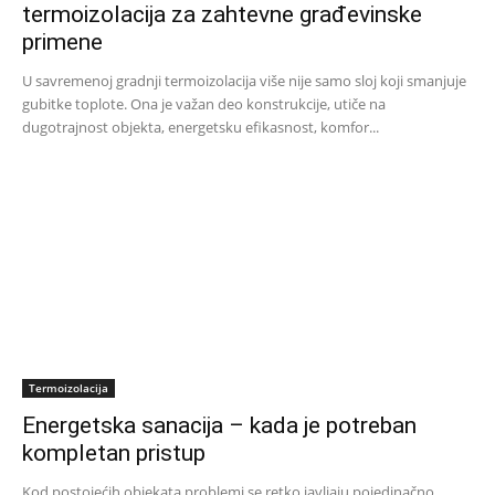
termoizolacija za zahtevne građevinske
primene
U savremenoj gradnji termoizolacija više nije samo sloj koji smanjuje
gubitke toplote. Ona je važan deo konstrukcije, utiče na
dugotrajnost objekta, energetsku efikasnost, komfor...
Termoizolacija
Energetska sanacija – kada je potreban
kompletan pristup
Kod postojećih objekata problemi se retko javljaju pojedinačno.