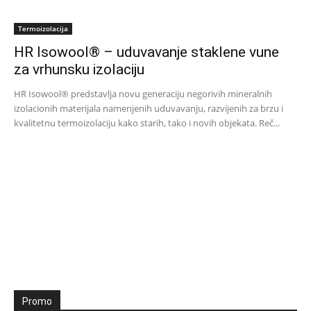
Termoizolacija
HR Isowool® – uduvavanje staklene vune
za vrhunsku izolaciju
HR Isowool® predstavlja novu generaciju negorivih mineralnih
izolacionih materijala namenjenih uduvavanju, razvijenih za brzu i
kvalitetnu termoizolaciju kako starih, tako i novih objekata. Reč...
Promo