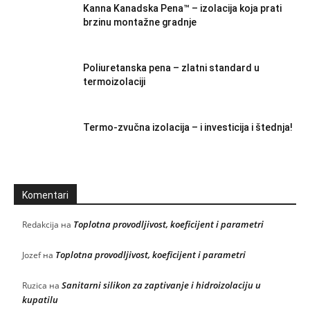
Kanna Kanadska Pena™ – izolacija koja prati
brzinu montažne gradnje
Poliuretanska pena – zlatni standard u
termoizolaciji
Termo-zvučna izolacija – i investicija i štednja!
Komentari
Toplotna provodljivost, koeficijent i parametri
Redakcija
на
Toplotna provodljivost, koeficijent i parametri
Jozef
на
Sanitarni silikon za zaptivanje i hidroizolaciju u
Ruzica
на
kupatilu