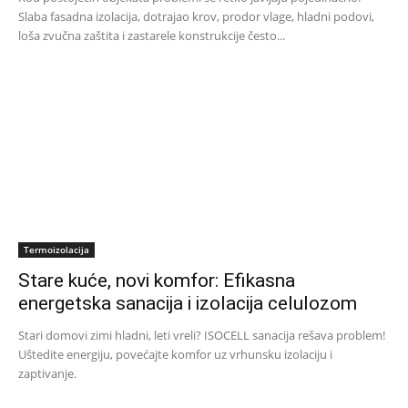
Slaba fasadna izolacija, dotrajao krov, prodor vlage, hladni podovi,
loša zvučna zaštita i zastarele konstrukcije često...
Termoizolacija
Stare kuće, novi komfor: Efikasna
energetska sanacija i izolacija celulozom
Stari domovi zimi hladni, leti vreli? ISOCELL sanacija rešava problem!
Uštedite energiju, povećajte komfor uz vrhunsku izolaciju i
zaptivanje.