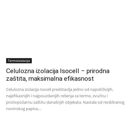
Termoizolacija
Celulozna izolacija Isocell – prirodna
zaštita, maksimalna efikasnost
Celulozna izolacija Isocell predstavlja jedno od najodrživijih,
najefikasnijih i najpouzdanijih rešenja za termo, zvučnu i
protivpožarnu zaštitu današnjih objekata. Nastala od recikliranog
novinskog papira,...