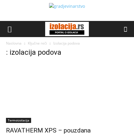
Naslovna
Ključne reči
Izolacija podova
: izolacija podova
Termoizolacija
RAVATHERM XPS – pouzdana