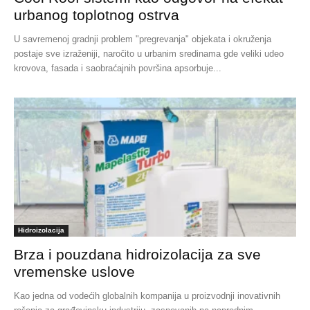
urbanog toplotnog ostrva
U savremenoj gradnji problem "pregrevanja" objekata i okruženja
postaje sve izraženiji, naročito u urbanim sredinama gde veliki udeo
krovova, fasada i saobraćajnih površina apsorbuje...
Hidroizolacija
Brza i pouzdana hidroizolacija za sve
vremenske uslove
Kao jedna od vodećih globalnih kompanija u proizvodnji inovativnih