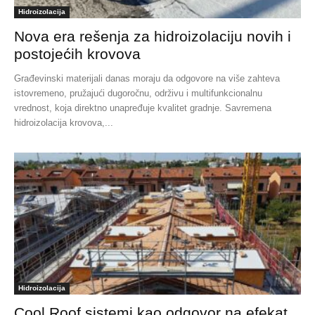
Hidroizolacija
Nova era rešenja za hidroizolaciju novih i
postojećih krovova
Građevinski materijali danas moraju da odgovore na više zahteva
istovremeno, pružajući dugoročnu, održivu i multifunkcionalnu
vrednost, koja direktno unapređuje kvalitet gradnje. Savremena
hidroizolacija krovova,...
Hidroizolacija
Cool Roof sistemi kao odgovor na efekat