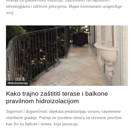
rešenja za građevinsku industriju, zasnovanih na naprednim
tehnologijama i održivim principima, Mapei kontinuirano unapređuje
svoj...
Hidroizolacija
Kako trajno zaštititi terase i balkone
pravilnom hidroizolacijom
Sigurnost i dugovečnost objekata predstavljaju osnovu savremene
stambene gradnje. Pažnja se posebno obraća na otvorene površine
kao što su balkoni i terase, koje povezuju...