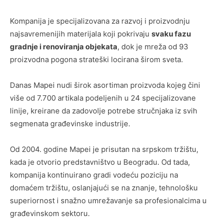
Kompanija je specijalizovana za razvoj i proizvodnju
najsavremenijih materijala koji pokrivaju
svaku fazu
gradnje i renoviranja objekata
, dok je mreža od 93
proizvodna pogona strateški locirana širom sveta.
Danas Mapei nudi širok asortiman proizvoda kojeg čini
više od 7.700 artikala podeljenih u 24 specijalizovane
linije, kreirane da zadovolje potrebe stručnjaka iz svih
segmenata građevinske industrije.
Od 2004. godine Mapei je prisutan na srpskom tržištu,
kada je otvorio predstavništvo u Beogradu. Od tada,
kompanija kontinuirano gradi vodeću poziciju na
domaćem tržištu, oslanjajući se na znanje, tehnološku
superiornost i snažno umrežavanje sa profesionalcima u
građevinskom sektoru.