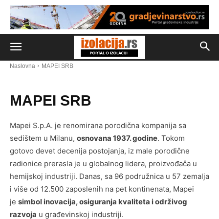
Naslovna
MAPEI SRB
MAPEI SRB
Mapei S.p.A. je renomirana porodična kompanija sa
sedištem u Milanu,
osnovana 1937. godine
. Tokom
gotovo devet decenija postojanja, iz male porodične
radionice prerasla je u globalnog lidera, proizvođača u
hemijskoj industriji. Danas, sa 96 podružnica u 57 zemalja
i više od 12.500 zaposlenih na pet kontinenata, Mapei
je
simbol inovacija, osiguranja kvaliteta i održivog
razvoja
u građevinskoj industriji.