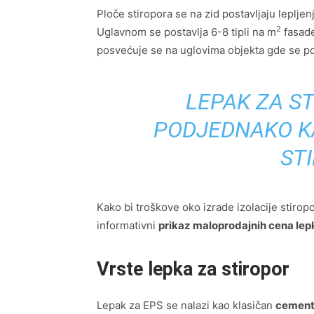
Ploče stiropora se na zid postavljaju leplje
2
Uglavnom se postavlja 6-8 tipli na m
fasade
posvećuje se na uglovima objekta gde se po
LEPAK ZA S
PODJEDNAKO KA
ST
Kako bi troškove oko izrade izolacije stirop
informativni
prikaz maloprodajnih cena lepk
Vrste lepka za stiropor
Lepak za EPS se nalazi kao klasičan
cementn