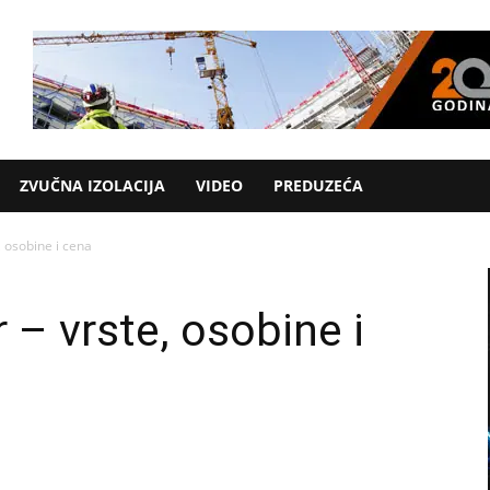
ZVUČNA IZOLACIJA
VIDEO
PREDUZEĆA
, osobine i cena
 – vrste, osobine i