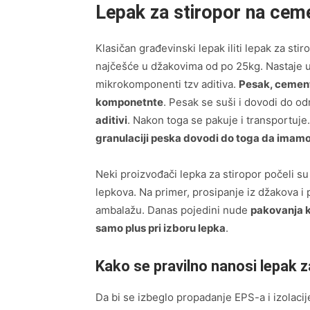
Lepak za stiropor na ceme
Klasičan građevinski lepak iliti lepak za sti
najčešće u džakovima od po 25kg. Nastaje
mikrokomponenti tzv aditiva.
Pesak, cement
komponetnte
. Pesak se suši i dovodi do 
aditivi
. Nakon toga se pakuje i transportuje.
granulaciji peska dovodi do toga da imamo f
Neki proizvođači lepka za stiropor počeli su
lepkova. Na primer, prosipanje iz džakova i 
ambalažu. Danas pojedini nude
pakovanja k
samo plus pri izboru lepka
.
Kako se pravilno nanosi lepak z
Da bi se izbeglo propadanje EPS-a i izolacij