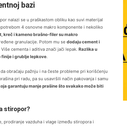
ntnoj bazi
ropor nalazi se u praškastom obliku kao suvi materijal
 upotrebom 4 osnovne makro komponente i nekoliko
, kreč i kameno brašno-filer su makro
određene granulacije. Potom mu se
dodaju cement i
 Više cementa i aditiva znači jači lepak.
Razlika u
inije i grublje lepkove
.
 da obraćaju pažnju i na česte probleme pri korišćenju
prašina pri radu, pa su usavršili način pakovanja i samu
oja garantuju manje prašine što svakako može biti
a stiropor?
e, prodiranje vazduha i vlage između stiropora i