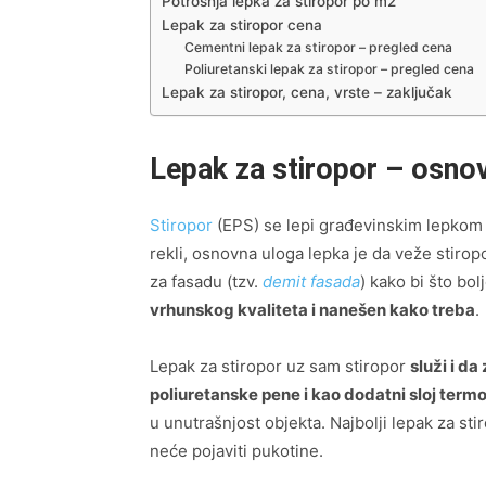
Potrošnja lepka za stiropor po m2
Lepak za stiropor cena
Cementni lepak za stiropor – pregled cena
Poliuretanski lepak za stiropor – pregled cena
Lepak za stiropor, cena, vrste – zaključak
Lepak za stiropor – osnov
Stiropor
(EPS) se lepi građevinskim lepkom 
rekli, osnovna uloga lepka je da veže stirop
za fasadu (tzv.
demit fasada
) kako bi što bo
vrhunskog kvaliteta i nanešen kako treba
.
Lepak za stiropor uz sam stiropor
služi i da
poliuretanske pene i kao dodatni sloj termo
u unutrašnjost objekta. Najbolji lepak za sti
neće pojaviti pukotine.