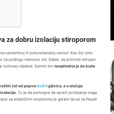
a za dobru izolaciju stiroporom
na cementnoj ili poliuretanskoj osnovi. Kao što smo
or za podlogu odnosno zid. Dakle, da pričvrsti stiropor
lje izolovao objekat. Samim tim
neophodno je da bude
 zaštiti zid od pojave
buđi
i gljivica, a u slučaju
izolacije
. Tu je da pomogne da spreči probijanja vlage
ropor sa elastičnim svojstvima je garant da se na fasadi