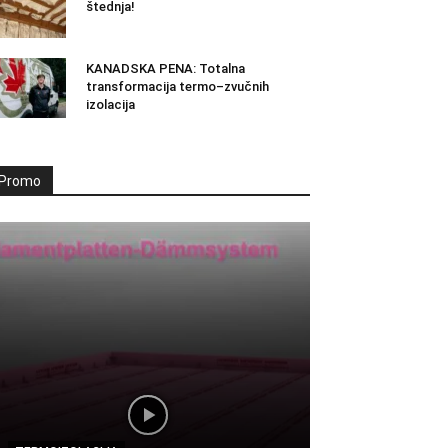
štednja!
KANADSKA PENA: Totalna
transformacija termo–zvučnih
izolacija
Promo