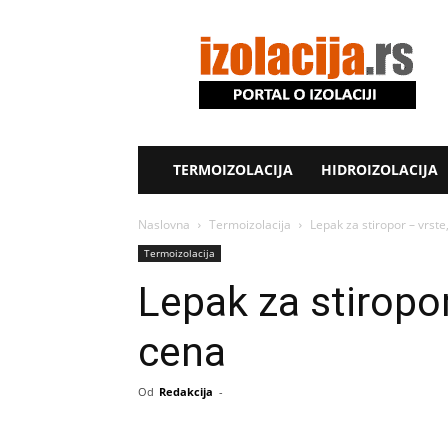
Izolacija.rs
TERMOIZOLACIJA
HIDROIZOLACIJA
Naslovna
Termoizolacija
Lepak za stiropor – vrste
Termoizolacija
Lepak za stiropor
cena
Od
Redakcija
-