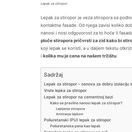
Lepak za stiropor
Lepak za stiropor je veza stiropora sa podl
kontaktne fasade. Od njega zavisi koliko dob
nanosi i nosi odgovorost za to hoće li fasada
ploče stiropora pričvrsti za zid kako bi st
koji lepak se koristi, a u daljem tekstu otkri
i
kolika mu je cena na našem tržištu
.
Sadržaj
Lepak za stiropor – osnova za dobru izolaciju 
Vrste lepka za stiropor
Lepak za stiropor na cementnoj bazi
Kako se pravilno nanosi lepak za stiropor?
Lepljenje stiropora
Armiranje lepkom
Poliuretanski (PU) lepak za stiropor
Poliuretanska pena kao lepak