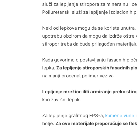
služi za lepljenje stiropora za mineralnu i 
Poliuretanski služi za lepljenje izolacionih p
Neki od lepkova mogu da se koriste unutra,
upotrebu obzirom da mogu da izdrže oštre
stiropor treba da bude prilagođen materijal
Kada govorimo o postavljanju fasadnih ploč
lepka.
Za lepljenje stiroporskih fasadnih p
najmanji procenat polimer veziva.
Lepljenje mrežice iliti armiranje preko stir
kao završni lepak.
Za lepljenje grafitnog EPS-a,
kamene vune
bolje.
Za ove materijale preporučuje se flek