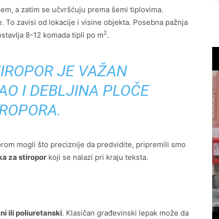
njem, a zatim se učvršćuju prema šemi tiplovima.
. To zavisi od lokacije i visine objekta. Posebna pažnja
2
stavlja 8-12 komada tipli po m
.
TIROPOR JE VAŽAN
O I DEBLJINA PLOČE
IROPORA.
orom mogli što preciznije da predvidite, pripremili smo
a za stiropor
koji se nalazi pri kraju teksta.
i ili poliuretanski
. Klasičan građevinski lepak može da