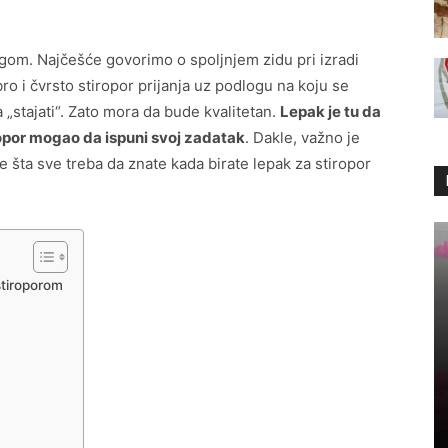
ogom. Najčešće govorimo o spoljnjem zidu pri izradi
ro i čvrsto stiropor prijanja uz podlogu na koju se
 „stajati“. Zato mora da bude kvalitetan.
Lepak je tu da
iropor mogao da ispuni svoj zadatak
. Dakle, važno je
jte šta sve treba da znate kada birate lepak za stiropor
stiroporom