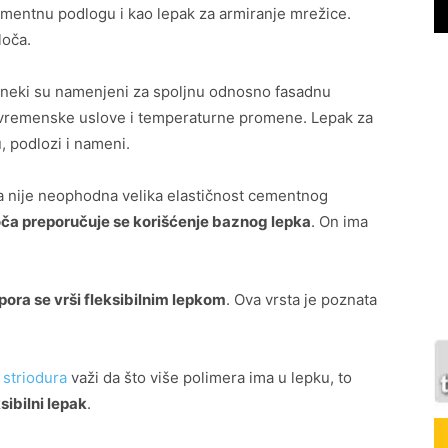
cementnu podlogu i kao lepak za armiranje mrežice.
loča.
 neki su namenjeni za spoljnu odnosno fasadnu
 vremenske uslove i temperaturne promene. Lepak za
u, podlozi i nameni.
a nije neophodna velika elastičnost cementnog
loča preporučuje se korišćenje baznog lepka
. On ima
opora se vrši fleksibilnim lepkom
. Ova vrsta je poznata
i
striodura
važi da što više polimera ima u lepku, to
sibilni lepak
.