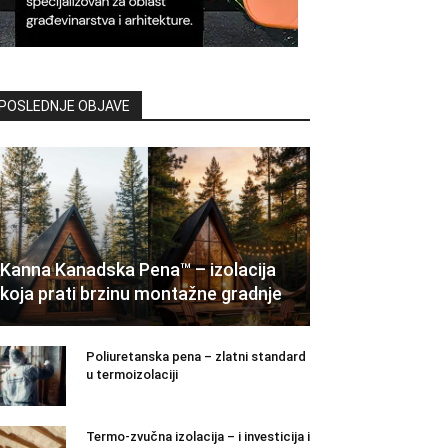
POSLEDNJE OBJAVE
Kanna Kanadska Pena™ – izolacija
koja prati brzinu montažne gradnje
Poliuretanska pena – zlatni standard
u termoizolaciji
Termo-zvučna izolacija – i investicija i