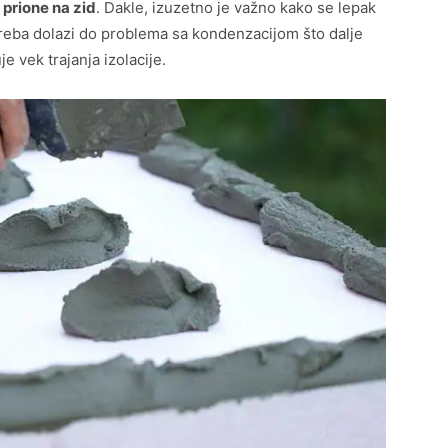
 prione na zid
. Dakle, izuzetno je važno kako se lepak
treba dolazi do problema sa kondenzacijom što dalje
e vek trajanja izolacije.